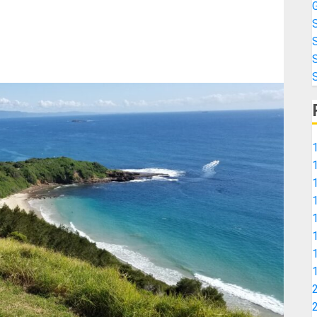
G
S
S
S
1
1
1
2