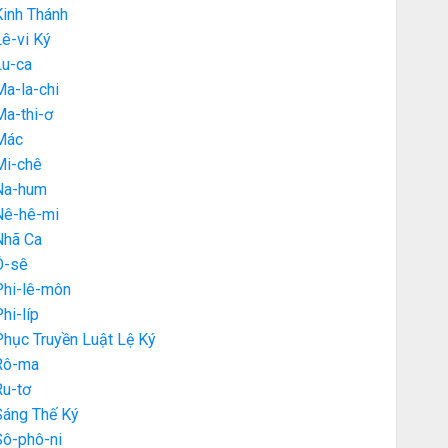
Kinh Thánh
ê-vi Ký
Lu-ca
a-la-chi
Ma-thi-ơ
Mác
Mi-chê
Na-hum
Nê-hê-mi
Nhã Ca
Ô-sê
Phi-lê-môn
hi-líp
hục Truyền Luật Lệ Ký
Rô-ma
Ru-tơ
Sáng Thế Ký
Sô-phô-ni