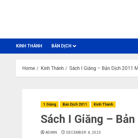
Skip
to
content
KINH THÁNH
BẢN DỊCH
Home
Kinh Thánh
Sách I Giăng – Bản Dịch 2011 
1 Giăng
Bản Dịch 2011
Kinh Thánh
Sách I Giăng – Bản
ADMIN
DECEMBER 4, 2023