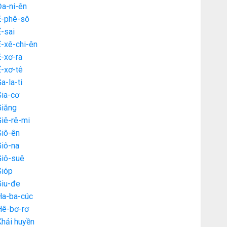
Đa-ni-ên
Ê-phê-sô
-sai
-xê-chi-ên
-xơ-ra
Ê-xơ-tê
a-la-ti
Gia-cơ
Giăng
iê-rê-mi
Giô-ên
Giô-na
Giô-suê
Gióp
Giu-đe
Ha-ba-cúc
Hê-bơ-rơ
Khải huyền