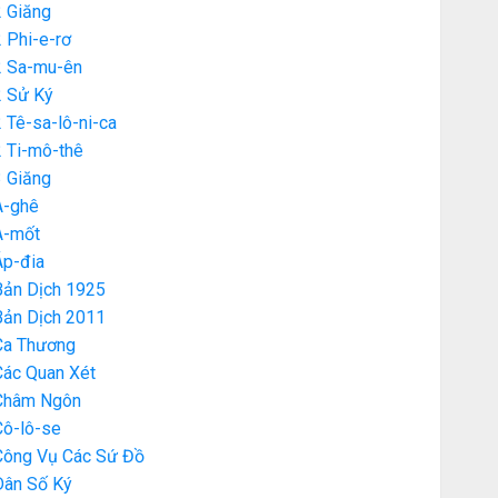
2 Giăng
 Phi-e-rơ
2 Sa-mu-ên
2 Sử Ký
 Tê-sa-lô-ni-ca
2 Ti-mô-thê
3 Giăng
A-ghê
A-mốt
Áp-đia
Bản Dịch 1925
Bản Dịch 2011
Ca Thương
Các Quan Xét
Châm Ngôn
Cô-lô-se
Công Vụ Các Sứ Đồ
Dân Số Ký