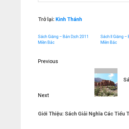
Trở lại:
Kinh Thánh
Sách Giăng – Bản Dịch 2011
Sách II Giăng –
Miền Bắc
Miền Bắc
Post
Previous
navigation
Previous
Sá
post:
Next
Next
Giới Thiệu: Sách Giải Nghĩa Các Tiểu T
post: