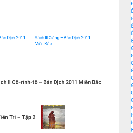
volume.
Ê
Ê
Ê
 Bản Dịch 2011
Sách III Giăng – Bản Dịch 2011
Miền Bắc
G
G
ch II Cô-rinh-tô – Bản Dịch 2011 Miền Bắc
iên Tri – Tập 2