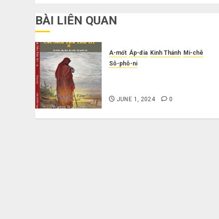
BÀI LIÊN QUAN
A-mốt
Áp-đia
Kinh Thánh
Mi-chê
Sô-phô-ni
Giới Thiệu: Sách Giải Nghĩa
Các Tiểu Tiên Tri – Tập 2
JUNE 1, 2024
0