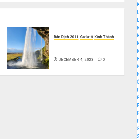
L
M
Bản Dịch 2011
Ga-la-ti
Kinh Thánh
Sách Ga-la-ti – Bản Dịch 2011
Miền Bắc
DECEMBER 4, 2023
0
P
P