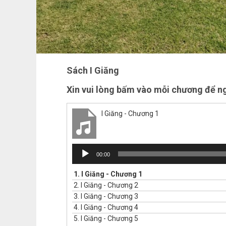
Sách I Giăng
Xin vui lòng bấm vào mỗi chương để n
I Giăng - Chương 1
Audio
00:00
Player
1.
I Giăng - Chương 1
2.
I Giăng - Chương 2
3.
I Giăng - Chương 3
4.
I Giăng - Chương 4
5.
I Giăng - Chương 5